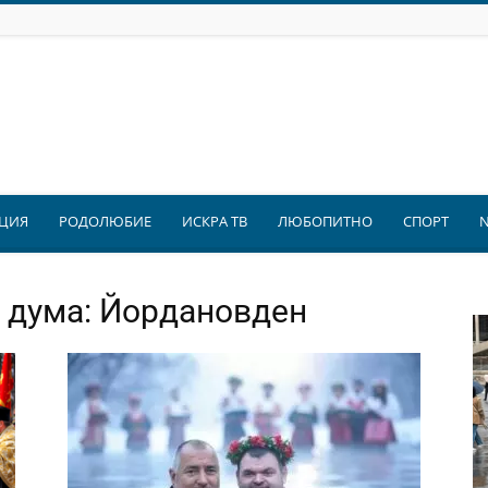
ЦИЯ
РОДОЛЮБИЕ
ИСКРА ТВ
ЛЮБОПИТНО
СПОРТ
а дума: Йордановден