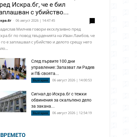
ред Искра.бг, че е бил
аплашван с убийство...
кра.бг
-
06 август 2026 | 14:47:45
0
адислав Милчев говори ексклузивно пред
кра.бг по повод твърденията на Иван Ламбов, че
 го е заплашвал с убийство и делото срещу него
ло...
След първите 100 дни
управление: Запазват ли Радев
и ПБ своята...
06 август 2026 | 14:00:53
България
Сигнал до Искра.бг с тежки
обвинения за скалъпено дело
за закана...
06 август 2026 | 12:54:19
България
ВРЕМЕТО