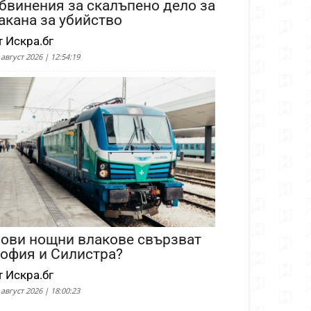
бвинения за скалъпено дело за
акана за убийство
т Искра.бг
 август 2026 | 12:54:19
ови нощни влакове свързват
офия и Силистра?
т Искра.бг
 август 2026 | 18:00:23