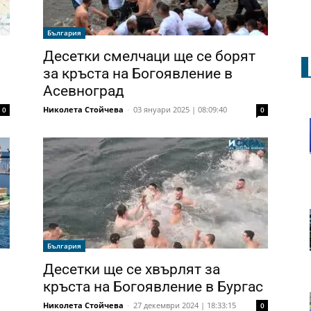
България
Десетки смелчаци ще се борят
за кръста на Богоявление в
Асевноград
Николета Стойчева
-
03 януари 2025 | 08:09:40
0
0
България
Десетки ще се хвърлят за
кръста на Богоявление в Бургас
Николета Стойчева
-
27 декември 2024 | 18:33:15
0