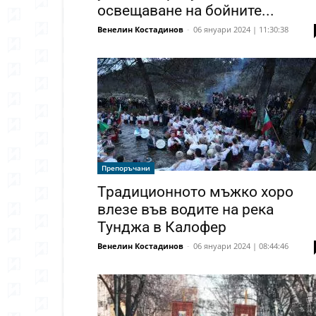
освещаване на бойните...
Венелин Костадинов
-
06 януари 2024 | 11:30:38
Препоръчани
Традиционното мъжко хоро
влезе във водите на река
Тунджа в Калофер
Венелин Костадинов
-
06 януари 2024 | 08:44:46