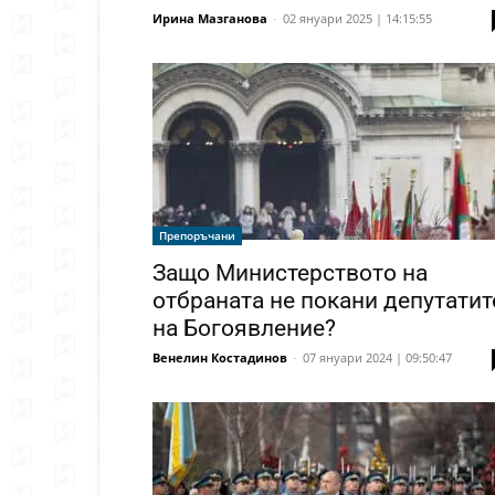
Ирина Мазганова
-
02 януари 2025 | 14:15:55
Препоръчани
Защо Министерството на
отбраната не покани депутатит
на Богоявление?
Венелин Костадинов
-
07 януари 2024 | 09:50:47