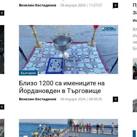
п
Венелин Костадинов
-
06 януари 2024 | 11:27:27
0
з
0
Ис
Вл
Ис
не
би
България
Близо 1200 са имениците на
Йордановден в Търговище
Венелин Костадинов
-
06 януари 2024 | 08:38:35
0
0