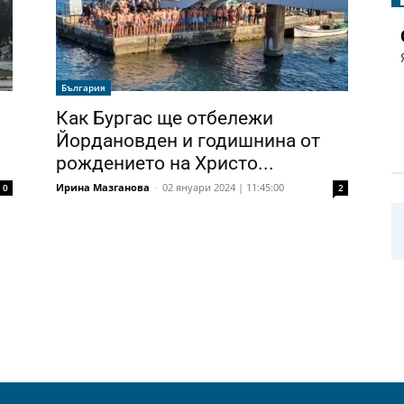
България
Как Бургас ще отбележи
Йордановден и годишнина от
рождението на Христо...
Ирина Мазганова
-
02 януари 2024 | 11:45:00
0
2