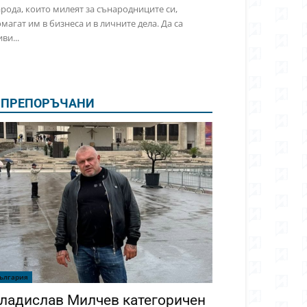
рода, които милеят за сънародниците си,
магат им в бизнеса и в личните дела. Да са
ви...
ПРЕПОРЪЧАНИ
ългария
ладислав Милчев категоричен