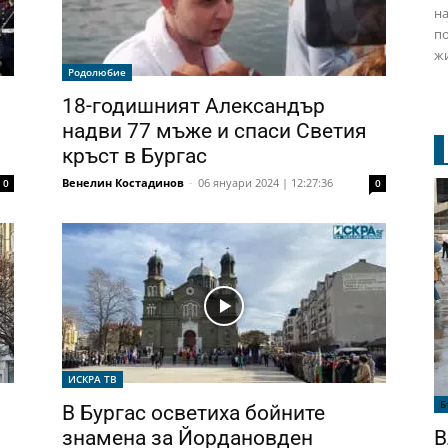
на
по
жи
Родолюбие
18-годишният Александър
надви 77 мъже и спаси Светия
кръст в Бургас
Венелин Костадинов
-
06 януари 2024 | 12:27:36
0
0
ИСКРА ТВ
Б
В Бургас осветиха бойните
В
знамена за Йордановден