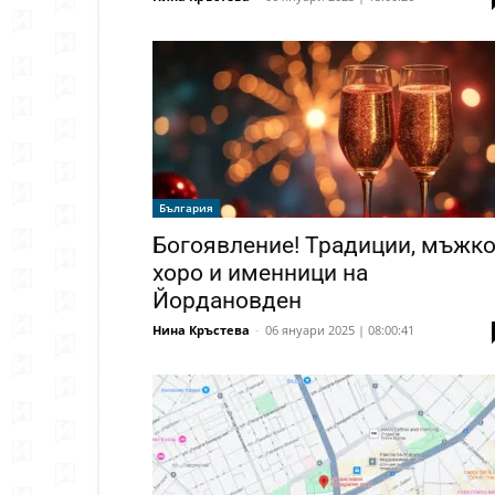
България
Богоявление! Традиции, мъжк
хоро и именници на
Йордановден
Нина Кръстева
-
06 януари 2025 | 08:00:41