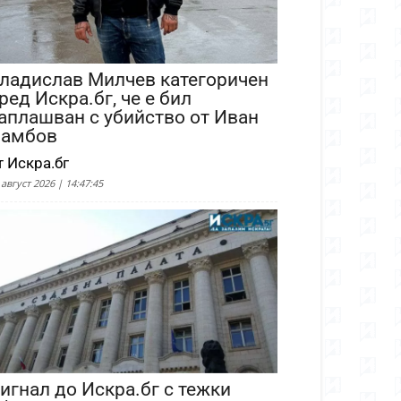
ладислав Милчев категоричен
ред Искра.бг, че е бил
аплашван с убийство от Иван
амбов
т Искра.бг
 август 2026 | 14:47:45
игнал до Искра.бг с тежки