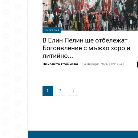
България
В Елин Пелин ще отбележат
Богоявление с мъжко хоро и
литийно...
Николета Стойчева
-
04 януари 2024 | 09:36:42
1
2