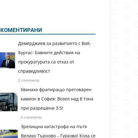
КОМЕНТИРАНИ
Демерджиев за развитието с ВиК-
Бургас: Бавните действия на
прокуратурата са отказ от
справедливост
2 comments
Хванаха фрапиращо претоварен
камион в София: Возел над 8 тона
при разрешени 3.5!
2 comments
Зрелищна катастрофа на пътя
Велико Търново – Гурково! Кола се