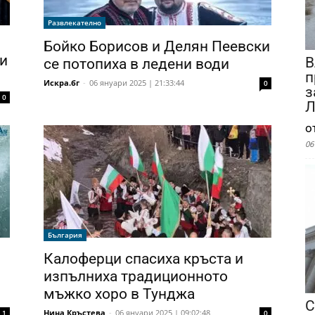
Развлекателно
Бойко Борисов и Делян Пеевски
зи
В
се потопиха в ледени води
п
Искра.бг
-
06 януари 2025 | 21:33:44
0
з
0
Л
о
06
България
Калоферци спасиха кръста и
изпълниха традиционното
мъжко хоро в Тунджа
С
Нина Кръстева
-
06 януари 2025 | 09:02:48
1
0