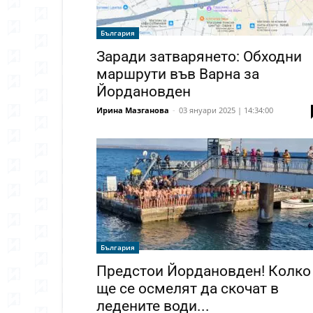
България
Заради затварянето: Обходни
маршрути във Варна за
Йордановден
Ирина Мазганова
-
03 януари 2025 | 14:34:00
България
Предстои Йордановден! Колко
ще се осмелят да скочат в
ледените води...