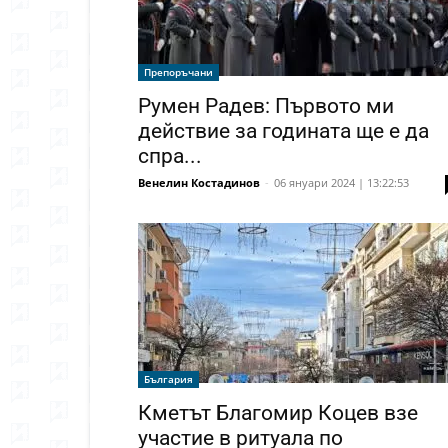
Препоръчани
Румен Радев: Първото ми
действие за годината ще е да
спра...
Венелин Костадинов
-
06 януари 2024 | 13:22:53
България
Кметът Благомир Коцев взе
участие в ритуала по