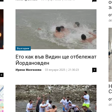
о
з
о
06
България
о
Ето как във Видин ще отбележат
Йордановден
Ирина Мазганова
-
03 януари 2025 | 21:30:23
0
0
Н
С
о
05