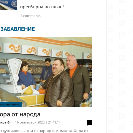
преобърна по таван!
1 comments
ЗАБАВЛЕНИЕ
азвлекателно
ора от народа
кра.бг
-
16 септември 2025 | 21:41:14
2
з душички златни са народни момчета. Хора от