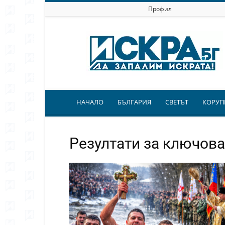
Профил
Искра.бг
НАЧАЛО
БЪЛГАРИЯ
СВЕТЪТ
КОРУП
Резултати за ключов