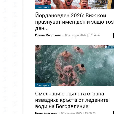
България
Йордановден 2026: Виж кои
празнуват имен ден и защо то
ден...
Ирина Мазганова
-
06 януари 2026 | 07:54:54
България
Смелчаци от цялата страна
извадиха кръста от ледените
води на Богоявление
Нина Кръстева
-
06 януари 2025 | 15:00:26