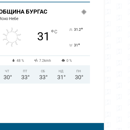
ОБЩИНА БУРГАС
Ясно Небе
°
31.2
°
C
31
°
31
48 %
7.2kmh
0 %
ЧТ
ПТ
СБ
НД
ПН
30
°
33
°
33
°
31
°
30
°