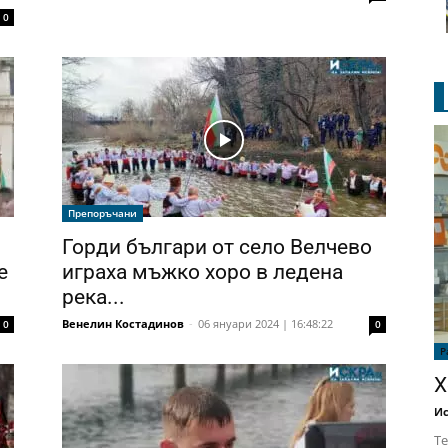
0
Препоръчани
Горди българи от село Велчево
е
играха мъжко хоро в ледена
река...
Венелин Костадинов
-
06 януари 2024 | 16:48:22
0
0
Р
Х
Ис
Те