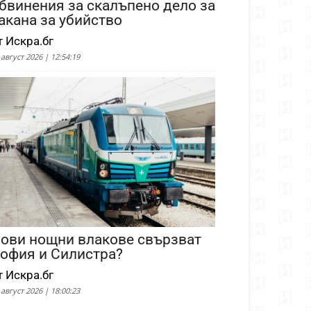
бвинения за скалъпено дело за
акана за убийство
т Искра.бг
 август 2026 | 12:54:19
ови нощни влакове свързват
офия и Силистра?
т Искра.бг
 август 2026 | 18:00:23