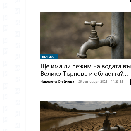
България
Ще има ли режим на водата въ
Велико Търново и областта?...
Николета Стойчева
-
29 септември 2025 | 14:23:15