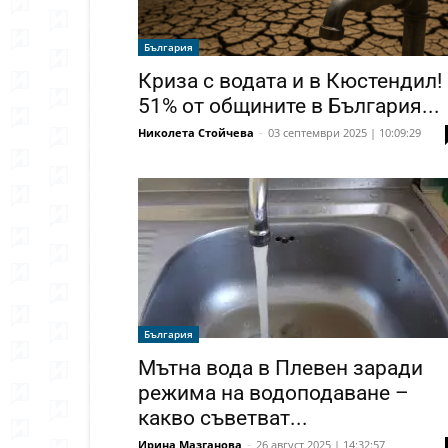
България
Криза с водата и в Кюстендил!
51% от общините в България...
Николета Стойчева
-
03 септември 2025 | 10:09:29
България
Мътна вода в Плевен заради
режима на водоподаване –
какво съветват...
Ирина Мазганова
-
26 август 2025 | 14:32:57