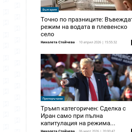
България
Точно по празниците: Въвежда
режим на водата в плевенско
село
Николета Стойчева
-
10 април 2026 | 15:55:32
Препоръчани
Тръмп категоричен: Сделка с
Иран само при пълна
капитулация на режима...
Николета Стойчева
-
06 март 2026 | 20:00:47