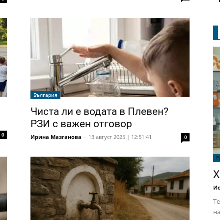
България
Чиста ли е водата в Плевен?
РЗИ с важен отговор
0
Ирина Мазганова
-
13 август 2025 | 12:51:41
0
Р
Х
Ис
Те
на