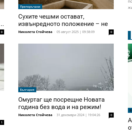
по
Препоръчани
жи
Сухите чешми остават,
..
извънредното положение – не
Николета Стойчева
-
05 август 2025 | 09:38:09
0
0
България
Омуртаг ще посрещне Новата
година без вода и на режим!
Б
Николета Стойчева
-
31 декември 2024 | 19:04:26
0
А
1
о