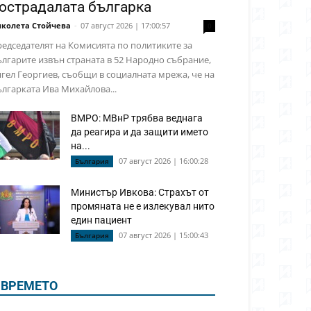
острадалата българка
колета Стойчева
-
07 август 2026 | 17:00:57
0
едседателят на Комисията по политиките за
лгарите извън страната в 52 Народно събрание,
гел Георгиев, съобщи в социалната мрежа, че на
лгарката Ива Михайлова...
ВМРО: МВнР трябва веднага
да реагира и да защити името
на...
07 август 2026 | 16:00:28
България
Министър Ивкова: Страхът от
промяната не е излекувал нито
един пациент
07 август 2026 | 15:00:43
България
ВРЕМЕТО