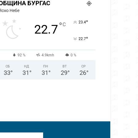
ОБЩИНА БУРГАС
Ясно Небе
°
23.4
°
C
22.7
°
22.7
92 %
4.9kmh
0 %
СБ
НД
ПН
ВТ
СР
33
°
31
°
31
°
29
°
26
°