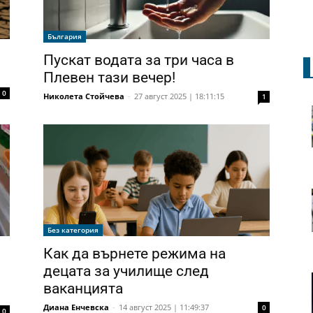
България
Пускат водата за три часа в
Плевен тази вечер!
0
Николета Стойчева
-
27 август 2025 | 18:11:15
1
Без категория
Как да върнете режима на
децата за училище след
ваканцията
Диана Енчевска
-
14 август 2025 | 11:49:37
0
0