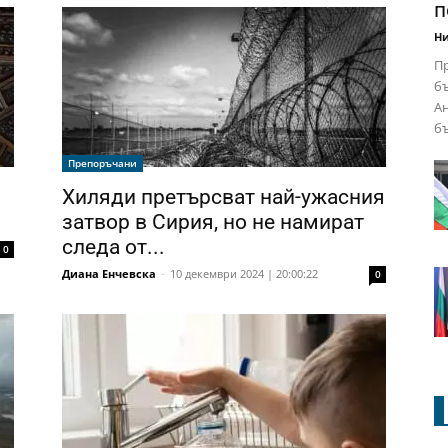
п
Ни
Пр
бъ
Ан
бъ
Препоръчани
Хиляди претърсват най-ужасния
затвор в Сирия, но не намират
следа от...
0
Диана Енчевска
-
10 декември 2024 | 20:00:22
0