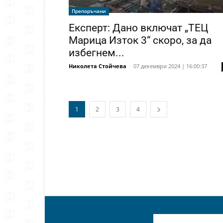
Препоръчани
Експерт: Дано включат „ТЕЦ
Марица Изток 3“ скоро, за да
избегнем...
Николета Стойчева
-
07 декември 2024 | 16:00:37
1
2
3
4