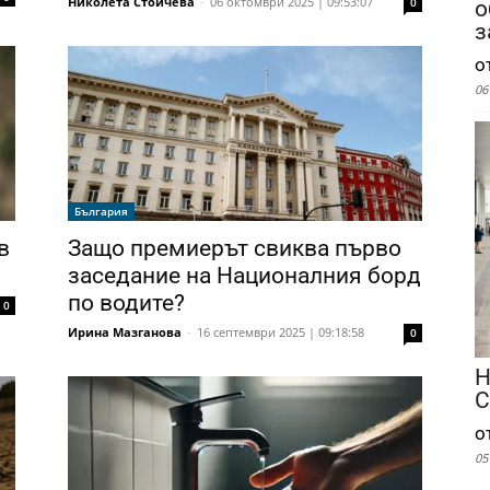
Николета Стойчева
-
06 октомври 2025 | 09:53:07
0
о
з
о
06
България
в
Защо премиерът свиква първо
заседание на Националния борд
по водите?
0
Ирина Мазганова
-
16 септември 2025 | 09:18:58
0
Н
С
о
05