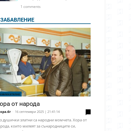
1 comments
ЗАБАВЛЕНИЕ
азвлекателно
ора от народа
кра.бг
-
16 септември 2025 | 21:41:14
2
з душички златни са народни момчета. Хора от
рода, които милеят за сънародниците си,