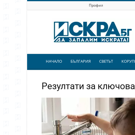
Профил
Искра.бг
НАЧАЛО
БЪЛГАРИЯ
СВЕТЪТ
КОРУП
Резултати за ключова