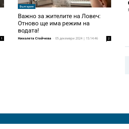
България
Важно за жителите на Ловеч:
Отново ще има режим на
водата!
Николета Стойчева
-
05 декември 2024 | 15:14:46
1
2