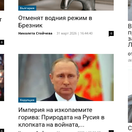
България
Отменят водния режим в
т
Брезник
В
п
Николета Стойчева
-
31 март 2026 | 16:44:40
0
з
0
Л
о
06
Корупция
Империя на изкопаемите
горива: Природата на Русия в
клопката на войната,...
С
0