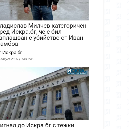
ладислав Милчев категоричен
ред Искра.бг, че е бил
аплашван с убийство от Иван
амбов
т Искра.бг
 август 2026 | 14:47:45
игнал до Искра.бг с тежки