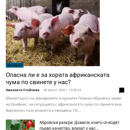
България
Опасна ли е за хората африканската
чума по свинете у нас?
Николета Стойчева
-
08 август 2026 | 10:08:24
0
Министърът на земеделието и храните Пламен Абровски заяви
на брифинг, че ситуацията с африканската чума по свинете във
Варненско към момента е овладяна. По...
Абровски разкри: Домати, които се водят
първо качество, влизат у нас...