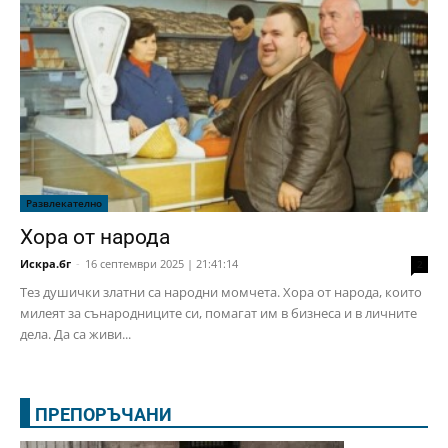
Развлекателно
Хора от народа
Искра.бг
-
16 септември 2025 | 21:41:14
2
Тез душички златни са народни момчета. Хора от народа, които
милеят за сънародниците си, помагат им в бизнеса и в личните
дела. Да са живи...
ПРЕПОРЪЧАНИ