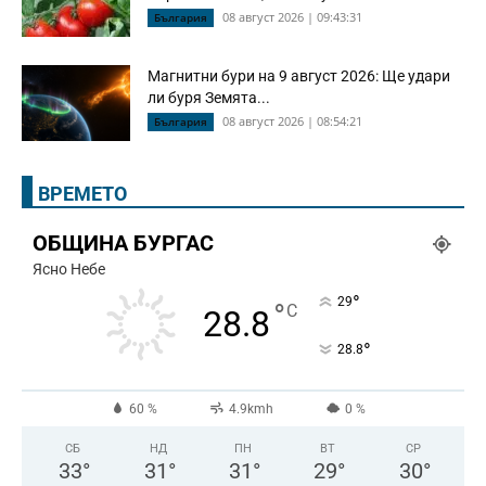
08 август 2026 | 09:43:31
България
Магнитни бури на 9 август 2026: Ще удари
ли буря Земята...
08 август 2026 | 08:54:21
България
ВРЕМЕТО
ОБЩИНА БУРГАС
Ясно Небе
°
29
°
C
28.8
°
28.8
60 %
4.9kmh
0 %
СБ
НД
ПН
ВТ
СР
33
°
31
°
31
°
29
°
30
°