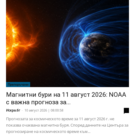
Препоръчани
Магнитни бури на 11 август 2026: NOAA
с важна прогноза за...
Искра.бг
-
10 август 2026 | 08:00:58
0
Прогнозата за космическото време за 11 август 2026 г. не
показва очаквана магнитна буря. Според данните на Центъра за
прогнозиране на космическото време към...