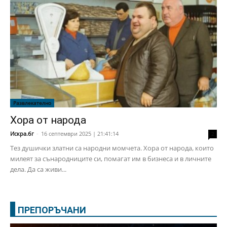
Развлекателно
Хора от народа
Искра.бг
-
16 септември 2025 | 21:41:14
2
Тез душички златни са народни момчета. Хора от народа, които
милеят за сънародниците си, помагат им в бизнеса и в личните
дела. Да са живи...
ПРЕПОРЪЧАНИ