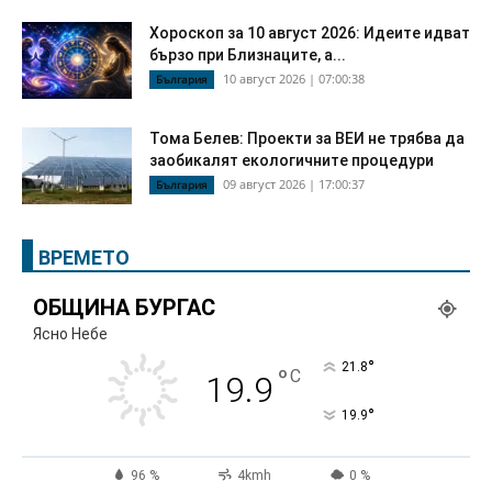
Хороскоп за 10 август 2026: Идеите идват
бързо при Близнаците, а...
10 август 2026 | 07:00:38
България
Тома Белев: Проекти за ВЕИ не трябва да
заобикалят екологичните процедури
09 август 2026 | 17:00:37
България
ВРЕМЕТО
ОБЩИНА БУРГАС
Ясно Небе
°
21.8
°
C
19.9
°
19.9
96 %
4kmh
0 %