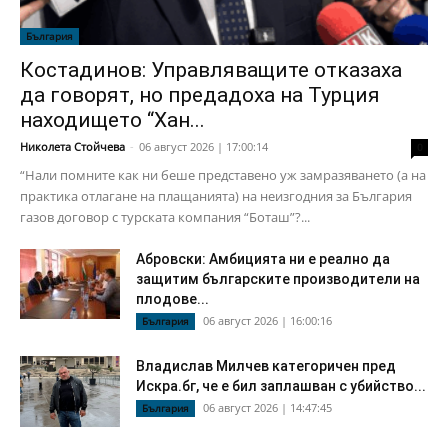
България
Костадинов: Управляващите отказаха
да говорят, но предадоха на Турция
находището “Хан...
Николета Стойчева
-
06 август 2026 | 17:00:14
0
“Нали помните как ни беше представено уж замразяването (а на
практика отлагане на плащанията) на неизгодния за България
газов договор с турската компания “Боташ”?...
Абровски: Амбицията ни е реално да
защитим българските производители на
плодове...
06 август 2026 | 16:00:16
България
Владислав Милчев категоричен пред
Искра.бг, че е бил заплашван с убийство...
06 август 2026 | 14:47:45
България