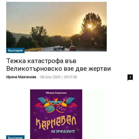
България
Тежка катастрофа във
Великотърновско взе две жертви
Ирина Мазганова
-
08 юли 2024 | 09:31:40
2
България