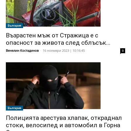
България
Възрастен мъж от Стражица е с
опасност за живота след сблъсък...
Венелин Костадинов
-
16 ноември 2023 | 10:16:45
0
България
Полицията арестува хлапак, откраднал
стоки, велосипед и автомобил в Горна