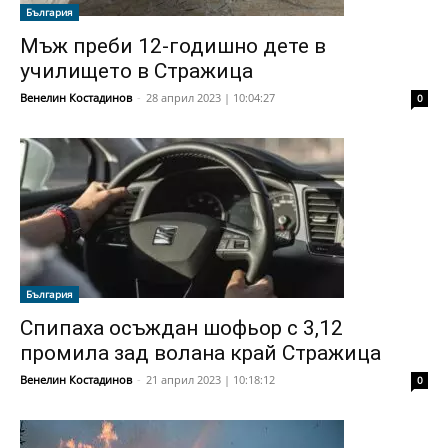
България
Мъж преби 12-годишно дете в
училището в Стражица
Венелин Костадинов
-
28 април 2023 | 10:04:27
0
България
Спипаха осъждан шофьор с 3,12
промила зад волана край Стражица
Венелин Костадинов
-
21 април 2023 | 10:18:12
0