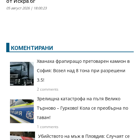
от Искра.бг
05 август 2026 | 18:00:23
КОМЕНТИРАНИ
Хванаха фрапиращо претоварен камион в
София: Возел над 8 тона при разрешени
3.5!
2 comments
Зрелищна катастрофа на пътя Велико
Търново – Гурково! Кола се преобърна по
таван!
1 comments
Убийството на мъж в Пловдив: Случаят се