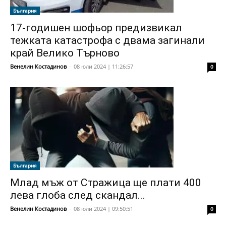
България
17-годишен шофьор предизвикал
тежката катастрофа с двама загинали
край Велико Търново
Венелин Костадинов
-
08 юли 2024 | 11:26:57
0
България
Млад мъж от Стражица ще плати 400
лева глоба след скандал...
Венелин Костадинов
-
08 юли 2024 | 09:50:51
0