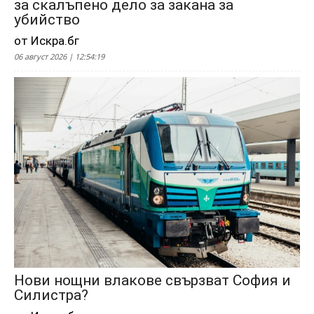
за скалъпено дело за закана за
убийство
от Искра.бг
06 август 2026 | 12:54:19
Нови нощни влакове свързват София и
Силистра?