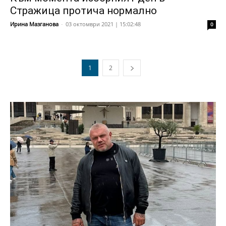
Стражица протича нормално
Ирина Мазганова
-
03 октомври 2021 | 15:02:48
0
1
2