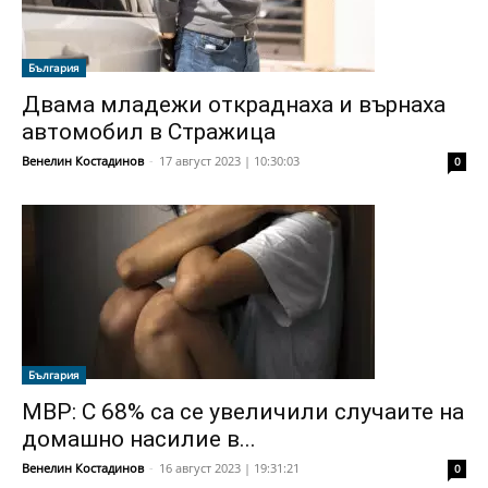
България
Двама младежи откраднаха и върнаха
автомобил в Стражица
Венелин Костадинов
-
17 август 2023 | 10:30:03
0
България
МВР: С 68% са се увеличили случаите на
домашно насилие в...
Венелин Костадинов
-
16 август 2023 | 19:31:21
0