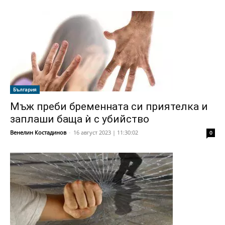
България
Мъж преби бременната си приятелка и
заплаши баща ѝ с убийство
Венелин Костадинов
-
16 август 2023 | 11:30:02
0