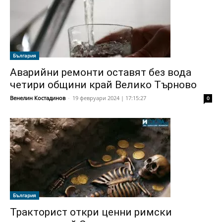
България
Аварийни ремонти оставят без вода
четири общини край Велико Търново
Венелин Костадинов
-
19 февруари 2024 | 17:15:27
0
България
Тракторист откри ценни римски