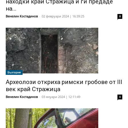
находки край Стражица и ги предаде
на...
Венелин Костадинов
-
02 февруари 2024 | 16:39:25
8
България
Археолози откриха римски гробове от III
век край Стражица
Венелин Костадинов
-
03 януари 2024 | 12:11:49
0