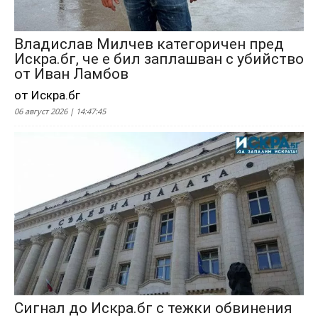
Владислав Милчев категоричен пред
Искра.бг, че е бил заплашван с убийство
от Иван Ламбов
от Искра.бг
06 август 2026 | 14:47:45
Сигнал до Искра.бг с тежки обвинения