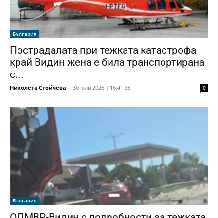
България
Пострадалата при тежката катастрофа
край Видин жена е била транспортирана
с...
Николета Стойчева
-
30 юли 2026 | 16:41:38
0
България
ОДМВР-Видин с подробности за тежката