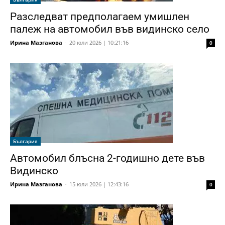
Разследват предполагаем умишлен
палеж на автомобил във видинско село
Ирина Мазганова
-
20 юли 2026 | 10:21:16
0
България
Автомобил блъсна 2-годишно дете във
Видинско
Ирина Мазганова
-
15 юли 2026 | 12:43:16
0