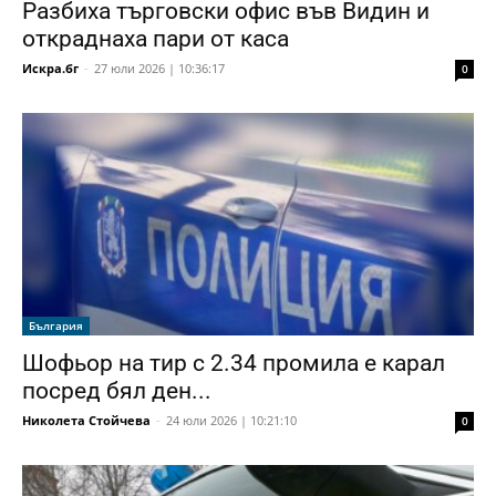
Разбиха търговски офис във Видин и
откраднаха пари от каса
Искра.бг
-
27 юли 2026 | 10:36:17
0
България
Шофьор на тир с 2.34 промила е карал
посред бял ден...
Николета Стойчева
-
24 юли 2026 | 10:21:10
0