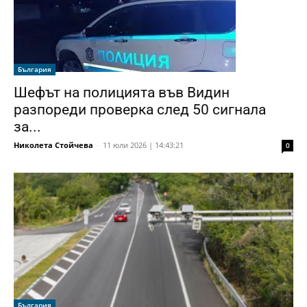
България
Шефът на полицията във Видин
разпореди проверка след 50 сигнала
за...
Николета Стойчева
-
11 юли 2026 | 14:43:21
0
България