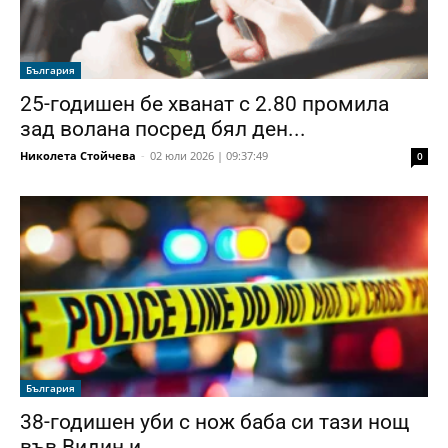
България
25-годишен бе хванат с 2.80 промила
зад волана посред бял ден...
Николета Стойчева
-
02 юли 2026 | 09:37:49
0
България
38-годишен уби с нож баба си тази нощ
във Видин и...