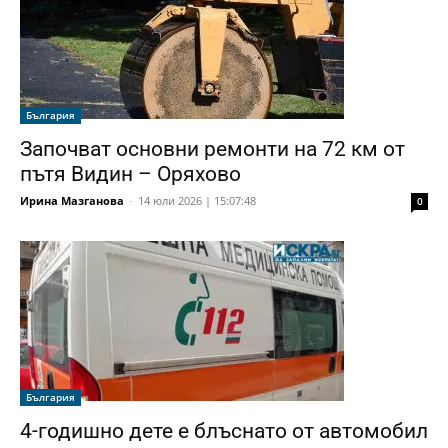
България
Започват основни ремонти на 72 км от
пътя Видин – Оряхово
Ирина Мазганова
-
14 юли 2026 | 15:07:48
0
България
4-годишно дете е блъснато от автомобил