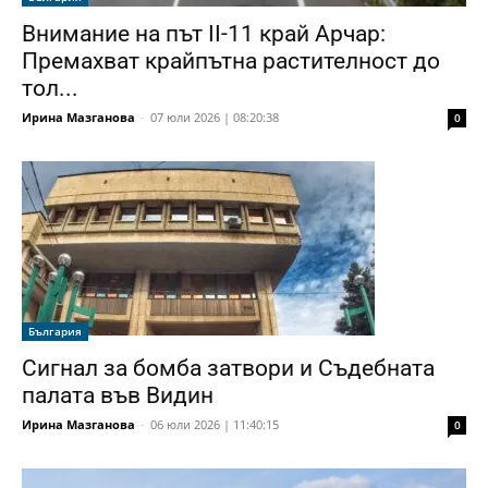
Внимание на път II-11 край Арчар:
Премахват крайпътна растителност до
тол...
Ирина Мазганова
-
07 юли 2026 | 08:20:38
0
България
Сигнал за бомба затвори и Съдебната
палата във Видин
Ирина Мазганова
-
06 юли 2026 | 11:40:15
0