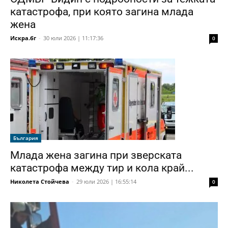
катастрофа, при която загина млада
жена
Искра.бг
-
30 юли 2026 | 11:17:36
0
България
Млада жена загина при зверската
катастрофа между тир и кола край...
Николета Стойчева
-
29 юли 2026 | 16:55:14
0