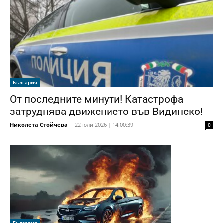
България
От последните минути! Катастрофа
затруднява движението във Видинско!
Николета Стойчева
-
22 юли 2026 | 14:00:39
0
България