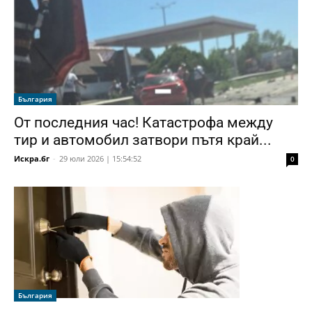
България
От последния час! Катастрофа между
тир и автомобил затвори пътя край...
Искра.бг
-
29 юли 2026 | 15:54:52
0
България