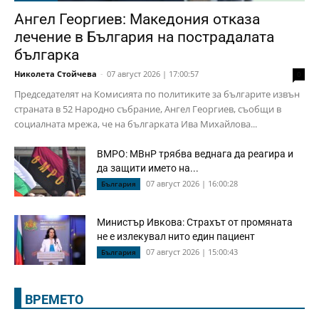
Ангел Георгиев: Македония отказа
лечение в България на пострадалата
българка
Николета Стойчева
-
07 август 2026 | 17:00:57
0
Председателят на Комисията по политиките за българите извън
страната в 52 Народно събрание, Ангел Георгиев, съобщи в
социалната мрежа, че на българката Ива Михайлова...
ВМРО: МВнР трябва веднага да реагира и
да защити името на...
07 август 2026 | 16:00:28
България
Министър Ивкова: Страхът от промяната
не е излекувал нито един пациент
07 август 2026 | 15:00:43
България
ВРЕМЕТО