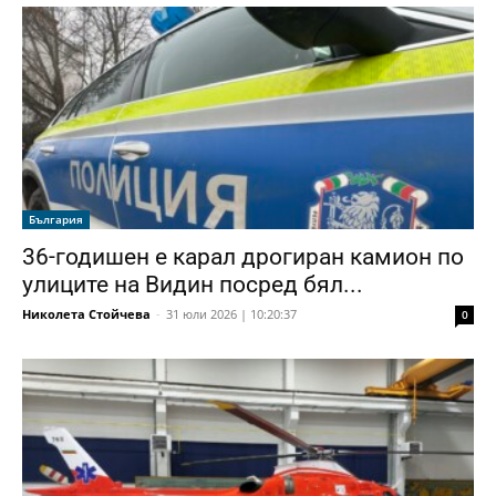
България
36-годишен е карал дрогиран камион по
улиците на Видин посред бял...
Николета Стойчева
-
31 юли 2026 | 10:20:37
0