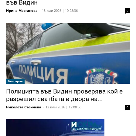
във Видин
Ирина Мазганова
-
13 юли 2026 | 10:28:36
0
България
Полицията във Видин проверява кой е
разрешил сватбата в двора на...
Николета Стойчева
-
12 юли 2026 | 12:08:56
0