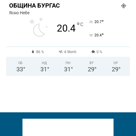
ОБЩИНА БУРГАС
Ясно Небе
°
20.7
°
C
20.4
°
20.4
86 %
4.9kmh
0 %
СБ
НД
ПН
ВТ
СР
33
°
31
°
31
°
29
°
29
°