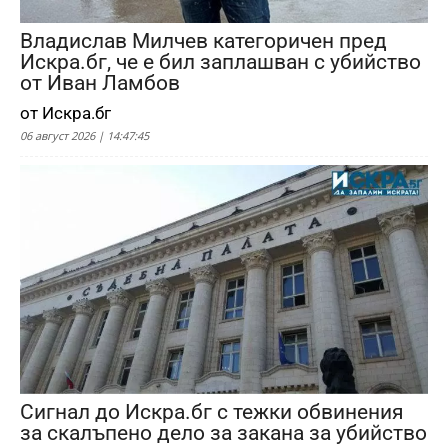
Владислав Милчев категоричен пред
Искра.бг, че е бил заплашван с убийство
от Иван Ламбов
от Искра.бг
06 август 2026 | 14:47:45
Сигнал до Искра.бг с тежки обвинения
за скалъпено дело за закана за убийство