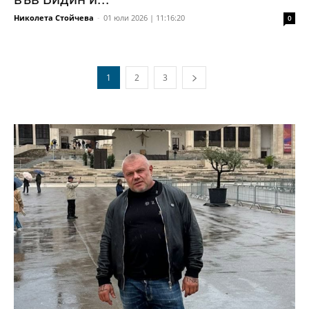
Николета Стойчева
-
01 юли 2026 | 11:16:20
0
1
2
3