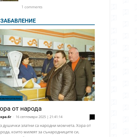
1 comments
ЗАБАВЛЕНИЕ
азвлекателно
ора от народа
кра.бг
-
16 септември 2025 | 21:41:14
2
з душички златни са народни момчета. Хора от
рода, които милеят за сънародниците си,