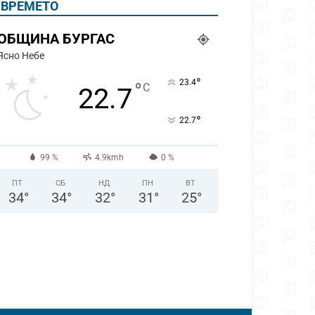
ВРЕМЕТО
ОБЩИНА БУРГАС
Ясно Небе
°
23.4
°
C
22.7
°
22.7
99 %
4.9kmh
0 %
ПТ
СБ
НД
ПН
ВТ
34
°
34
°
32
°
31
°
25
°