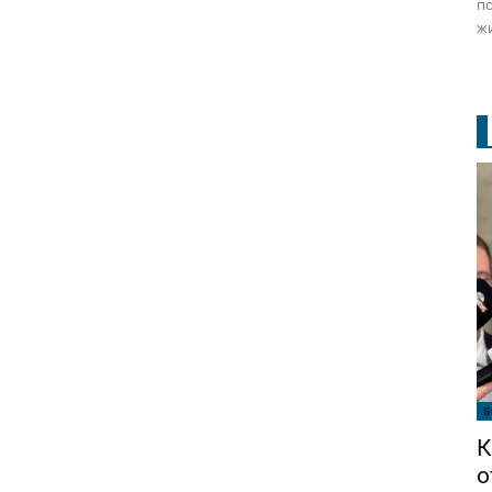
по
жи
Б
К
о