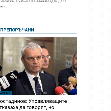
магат им в бизнеса и в личните дела. Да са
ви...
ПРЕПОРЪЧАНИ
ългария
остадинов: Управляващите
тказаха да говорят, но