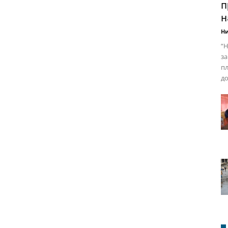
п
н
Ни
“Н
за
пл
до