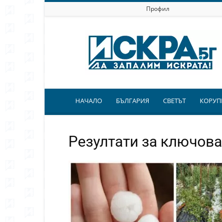
Профил
Искра.бг
НАЧАЛО
БЪЛГАРИЯ
СВЕТЪТ
КОРУП
Резултати за ключова