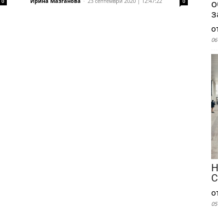
Ирина Мазганова
-
23 септември 2020 | 12:47:22
0
0
о
з
о
06
Н
С
о
05