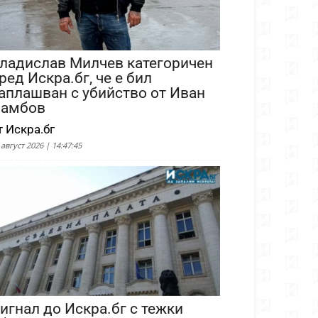
ладислав Милчев категоричен
ред Искра.бг, че е бил
аплашван с убийство от Иван
амбов
т Искра.бг
 август 2026 | 14:47:45
игнал до Искра.бг с тежки