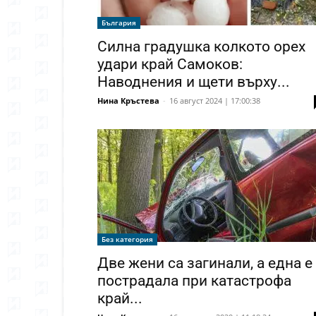
България
Силна градушка колкото орех
удари край Самоков:
Наводнения и щети върху...
Нина Кръстева
-
16 август 2024 | 17:00:38
Без категория
Две жени са загинали, a една е
пострадала при катастрофа
край...