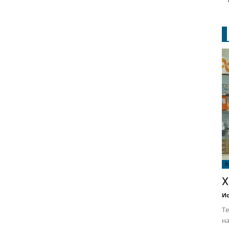
Р
Х
Ис
Те
на