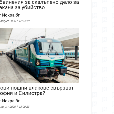
бвинения за скалъпено дело за
акана за убийство
т Искра.бг
 август 2026 | 12:54:19
ови нощни влакове свързват
офия и Силистра?
т Искра.бг
 август 2026 | 18:00:23