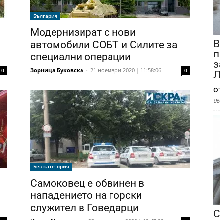
България
Модернизират с нови
В
автомобили СОБТ и Силите за
п
специални операции
з
Зорница Буковска
-
21 ноември 2020 | 11:58:06
0
0
Л
о
06
Без категория
Самоковец е обвинен в
нападението на горски
служител в Говедарци
С