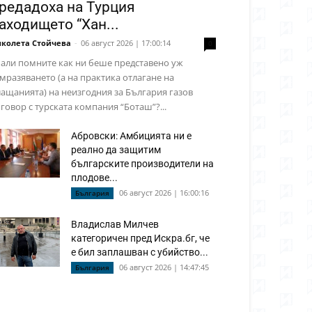
редадоха на Турция
аходището “Хан...
колета Стойчева
-
06 август 2026 | 17:00:14
0
али помните как ни беше представено уж
мразяването (а на практика отлагане на
ащанията) на неизгодния за България газов
говор с турската компания “Боташ”?...
Абровски: Амбицията ни е
реално да защитим
българските производители на
плодове...
06 август 2026 | 16:00:16
България
Владислав Милчев
категоричен пред Искра.бг, че
е бил заплашван с убийство...
06 август 2026 | 14:47:45
България