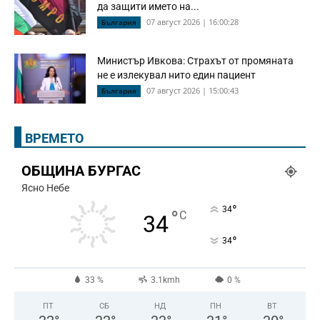
да защити името на...
07 август 2026 | 16:00:28
България
Министър Ивкова: Страхът от промяната
не е излекувал нито един пациент
07 август 2026 | 15:00:43
България
ВРЕМЕТО
ОБЩИНА БУРГАС
Ясно Небе
°
34
°
C
34
°
34
33 %
3.1kmh
0 %
ПТ
СБ
НД
ПН
ВТ