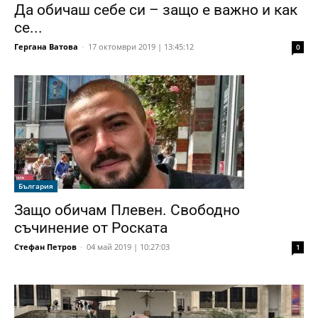
Да обичаш себе си – защо е важно и как
се...
Гергана Ватова
-
17 октомври 2019 | 13:45:12
0
България
Защо обичам Плевен. Свободно
съчинение от Роската
Стефан Петров
-
04 май 2019 | 10:27:03
1