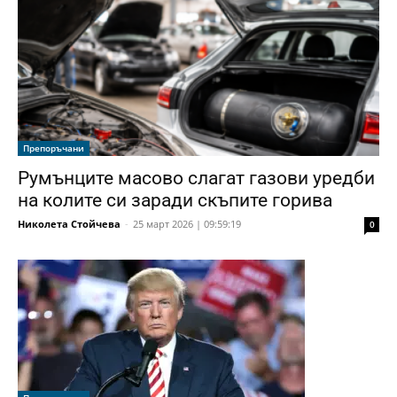
Препоръчани
Румънците масово слагат газови уредби
на колите си заради скъпите горива
Николета Стойчева
-
25 март 2026 | 09:59:19
0