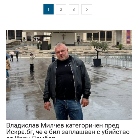
1
2
3
Владислав Милчев категоричен пред
Искра.бг, че е бил заплашван с убийство