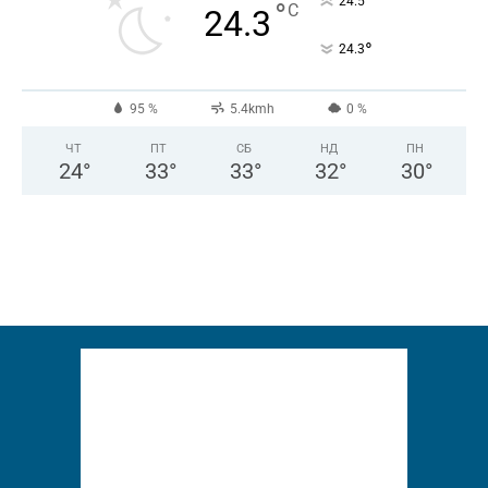
°
24.5
°
C
24.3
°
24.3
95 %
5.4kmh
0 %
ЧТ
ПТ
СБ
НД
ПН
24
°
33
°
33
°
32
°
30
°