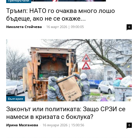
Препоръчани
Тръмп: НАТО го очаква много лошо
бъдеще, ако не се окаже...
Николета Стойчева
-
16 март 2026 | 09:00:05
0
България
Законът или политиката: Защо СРЗИ се
намеси в кризата с боклука?
Ирина Мазганова
-
16 януари 2026 | 15:00:56
0