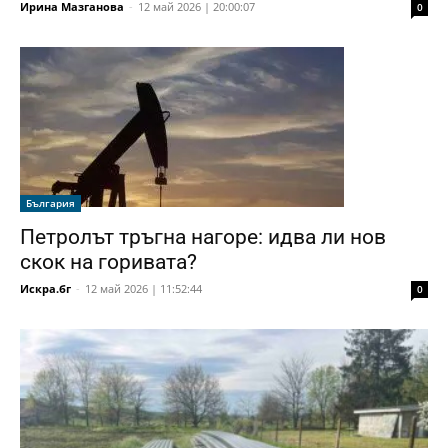
Ирина Мазганова
-
12 май 2026 | 20:00:07
0
България
Петролът тръгна нагоре: идва ли нов
скок на горивата?
Искра.бг
-
12 май 2026 | 11:52:44
0