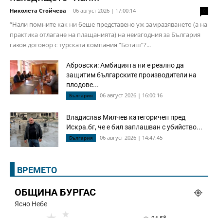
Николета Стойчева
-
06 август 2026 | 17:00:14
0
“Нали помните как ни беше представено уж замразяването (а на
практика отлагане на плащанията) на неизгодния за България
газов договор с турската компания “Боташ”?...
Абровски: Амбицията ни е реално да
защитим българските производители на
плодове...
06 август 2026 | 16:00:16
България
Владислав Милчев категоричен пред
Искра.бг, че е бил заплашван с убийство...
06 август 2026 | 14:47:45
България
ВРЕМЕТО
ОБЩИНА БУРГАС
Ясно Небе