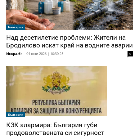
България
Над десетилетие проблеми: Жители на
Бродилово искат край на водните аварии
Искра.бг
-
04 юни 2026 | 10:30:25
0
България
КЗК алармира: България губи
продоволствената си сигурност