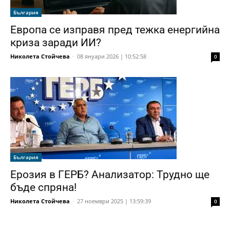
България
Европа се изправя пред тежка енергийна
криза заради ИИ?
Николета Стойчева
-
08 януари 2026 | 10:52:58
0
България
Ерозия в ГЕРБ? Анализатор: Трудно ще
бъде спряна!
Николета Стойчева
-
27 ноември 2025 | 13:59:39
0