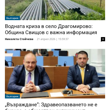
България
Водната криза в село Драгомирово:
Община Свищов с важна информация
Николета Стойчева
-
21 април 2026 | 15:59:37
0
България
„Възраждане“: Здравеопазването не е