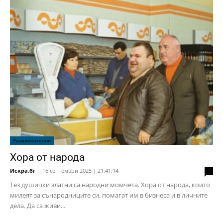
Развлекателно
Хора от народа
Искра.бг
-
16 септември 2025 | 21:41:14
2
Тез душички златни са народни момчета. Хора от народа, които
милеят за сънародниците си, помагат им в бизнеса и в личните
дела. Да са живи...