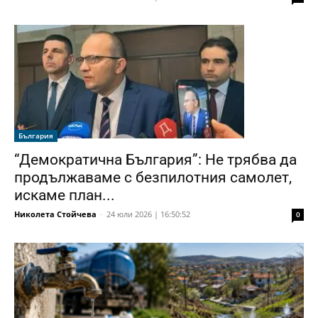
България
“Демократична България”: Не трябва да
продължаваме с безпилотния самолет,
искаме план...
Николета Стойчева
-
24 юли 2026 | 16:50:52
0