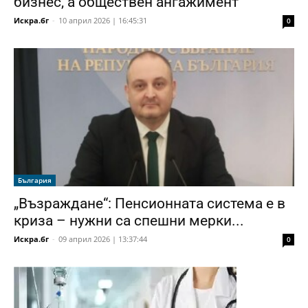
бизнес, а обществен ангажимент
Искра.бг
-
10 април 2026 | 16:45:31
0
България
„Възраждане“: Пенсионната система е в
криза – нужни са спешни мерки...
Искра.бг
-
09 април 2026 | 13:37:44
0