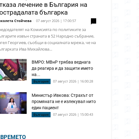
тказа лечение в България на
острадалата българка
колета Стойчева
-
07 август 2026 | 17:00:57
0
едседателят на Комисията по политиките за
лгарите извън страната в 52 Народно събрание,
гел Георгиев, съобщи в социалната мрежа, че на
лгарката Ива Михайлова...
ВМРО: МВнР трябва веднага
да реагира и да защити името
на...
07 август 2026 | 16:00:28
България
Министър Ивкова: Страхът от
промяната не е излекувал нито
един пациент
07 август 2026 | 15:00:43
България
ВРЕМЕТО