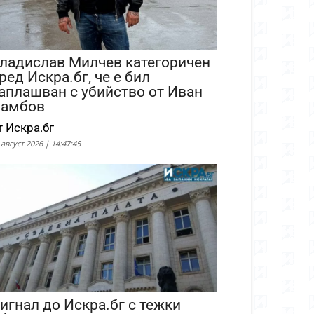
ладислав Милчев категоричен
ред Искра.бг, че е бил
аплашван с убийство от Иван
амбов
т Искра.бг
 август 2026 | 14:47:45
игнал до Искра.бг с тежки