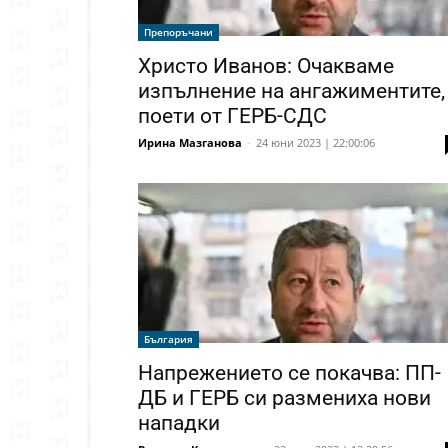
Препоръчани
Христо Иванов: Очакваме
изпълнение на ангажиментите,
поети от ГЕРБ-СДС
Ирина Мазганова
-
24 юни 2023 | 22:00:06
България
Напрежението се покачва: ПП-
ДБ и ГЕРБ си размениха нови
нападки