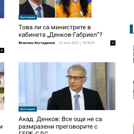
България
Това ли са министрите в
и
кабинета „Денков-Габриел”?
Венелин Костадинов
-
01 юни 2023 | 18:38:47
0
0
България
Акад. Денков: Все още не са
и
размразени преговорите с