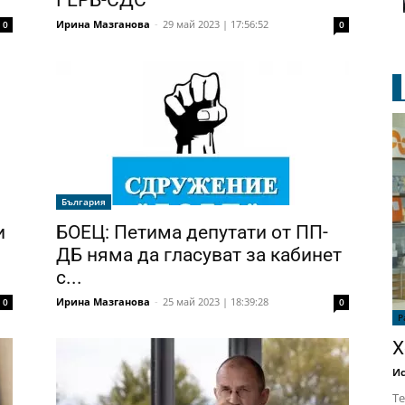
ГЕРБ-СДС
Ирина Мазганова
-
29 май 2023 | 17:56:52
0
0
България
и
БОЕЦ: Петима депутати от ПП-
ДБ няма да гласуват за кабинет
с...
Ирина Мазганова
-
25 май 2023 | 18:39:28
0
0
Р
Х
Ис
Те