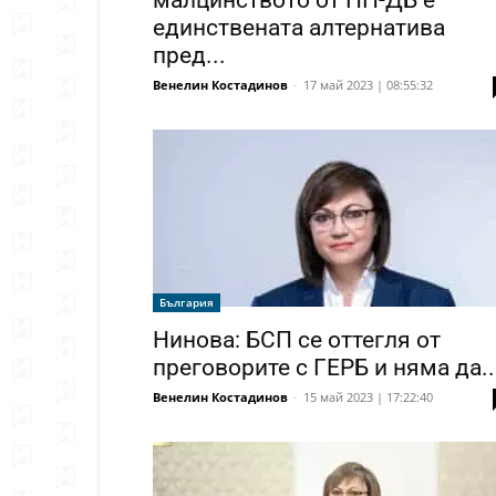
малцинството от ПП-ДБ е
единствената алтернатива
пред...
Венелин Костадинов
-
17 май 2023 | 08:55:32
България
Нинова: БСП се оттегля от
преговорите с ГЕРБ и няма да..
Венелин Костадинов
-
15 май 2023 | 17:22:40