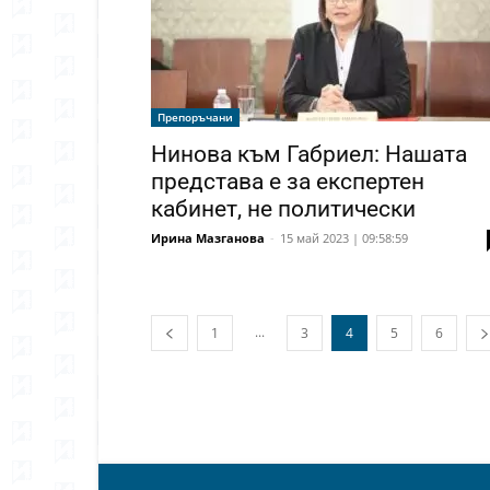
Препоръчани
Нинова към Габриел: Нашата
представа е за експертен
кабинет, не политически
Ирина Мазганова
-
15 май 2023 | 09:58:59
...
1
3
4
5
6