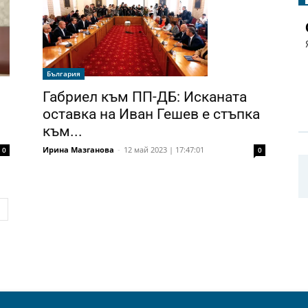
България
Габриел към ПП-ДБ: Исканата
оставка на Иван Гешев е стъпка
към...
Ирина Мазганова
-
12 май 2023 | 17:47:01
0
0