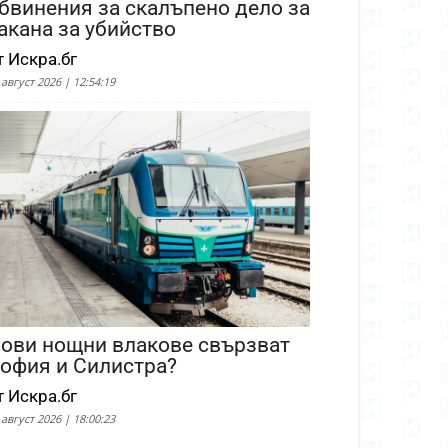
бвинения за скалъпено дело за
акана за убийство
т Искра.бг
 август 2026 | 12:54:19
ови нощни влакове свързват
офия и Силистра?
т Искра.бг
 август 2026 | 18:00:23