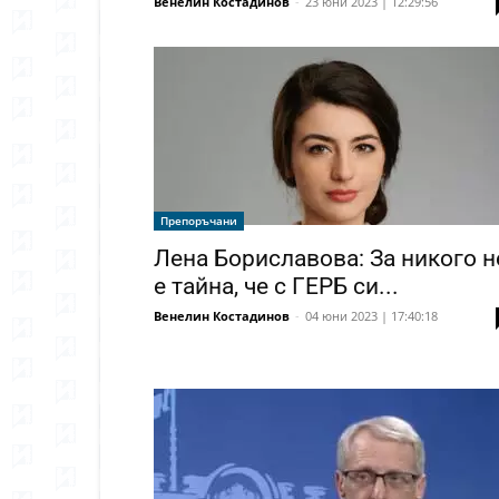
Венелин Костадинов
-
23 юни 2023 | 12:29:56
Препоръчани
Лена Бориславова: За никого н
е тайна, че с ГЕРБ си...
Венелин Костадинов
-
04 юни 2023 | 17:40:18