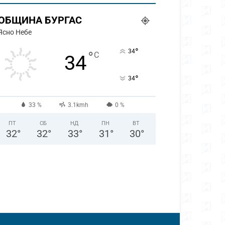
ОБЩИНА БУРГАС
Ясно Небе
°
34
°
C
34
°
34
33 %
3.1kmh
0 %
ПТ
СБ
НД
ПН
ВТ
32
°
32
°
33
°
31
°
30
°