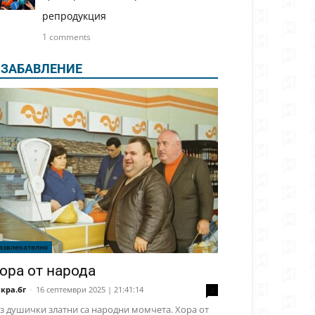
репродукция
1 comments
ЗАБАВЛЕНИЕ
азвлекателно
ора от народа
кра.бг
-
16 септември 2025 | 21:41:14
2
з душички златни са народни момчета. Хора от