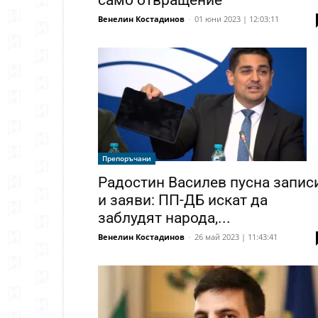
само отвращение
Венелин Костадинов
-
01 юни 2023 | 12:03:11
Препоръчани
Радостин Василев пусна запис
и заяви: ПП-ДБ искат да
заблудят народа,...
Венелин Костадинов
-
26 май 2023 | 11:43:41