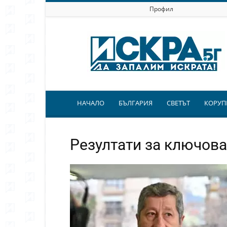
Профил
Искра.бг
НАЧАЛО
БЪЛГАРИЯ
СВЕТЪТ
КОРУП
Резултати за ключов