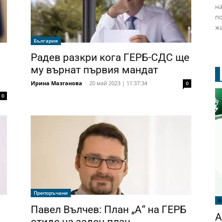
на
по
жи
България
Радев разкри кога ГЕРБ-СДС ще
му върнат първия мандат
Ирина Мазганова
-
20 май 2023 | 11:37:34
0
0
Препоръчани
Б
Павел Вълчев: План „А“ на ГЕРБ
А