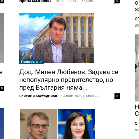
Ирина Мазганова
-
06 юни 2023 | 15:00:56
0
0
о
з
о
06
Препоръчани
е
Доц. Милен Любенов: Задава се
непопулярно правителство, но
пред България няма...
0
Венелин Костадинов
-
04 юни 2023 | 14:00:27
0
Н
С
о
05