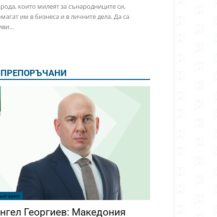
рода, които милеят за сънародниците си,
магат им в бизнеса и в личните дела. Да са
ви...
ПРЕПОРЪЧАНИ
ългария
нгел Георгиев: Македония