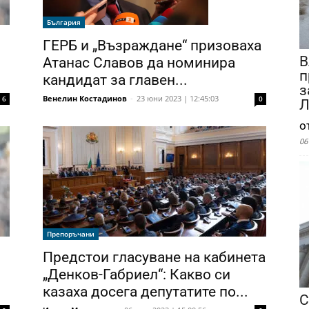
България
ГЕРБ и „Възраждане“ призоваха
В
Атанас Славов да номинира
п
кандидат за главен...
з
Венелин Костадинов
-
23 юни 2023 | 12:45:03
0
6
Л
о
06
Препоръчани
Предстои гласуване на кабинета
„Денков-Габриел“: Какво си
казаха досега депутатите по...
С