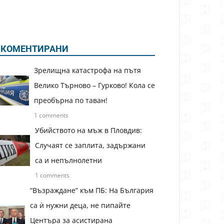
КОМЕНТИРАНИ
Зрелищна катастрофа на пътя
Велико Търново – Гурково! Кола се
преобърна по таван!
1 comments
Убийството на мъж в Пловдив:
Случаят се заплита, задържани
са и непълнолетни
1 comments
“Възраждане” към ПБ: На България
са ѝ нужни деца, не пипайте
Центъра за асистирана