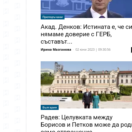
Препоръчани
Акад. Денков: Истината е, че с
нямаме доверие с ГЕРБ,
съставът...
Ирина Мазганова
-
02 юни 2023 | 09:30:56
България
Радев: Целувката между
Борисов и Петков може да род