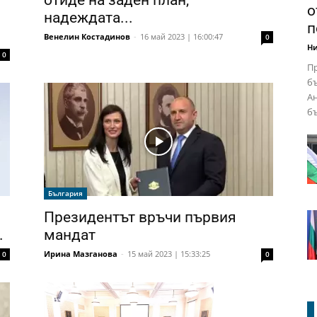
отиде на заден план,
о
надеждата...
п
Венелин Костадинов
-
16 май 2023 | 16:00:47
0
Ни
0
Пр
бъ
Ан
бъ
България
Президентът връчи първия
.
мандат
Ирина Мазганова
-
15 май 2023 | 15:33:25
0
0