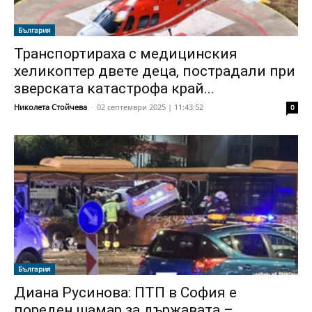
България
Транспортираха с медицинския
хеликоптер двете деца, пострадали при
зверската катастрофа край...
Николета Стойчева
-
02 септември 2025 | 11:43:52
0
България
Диана Русинова: ПТП в София е
пореден шамар за държавата –...