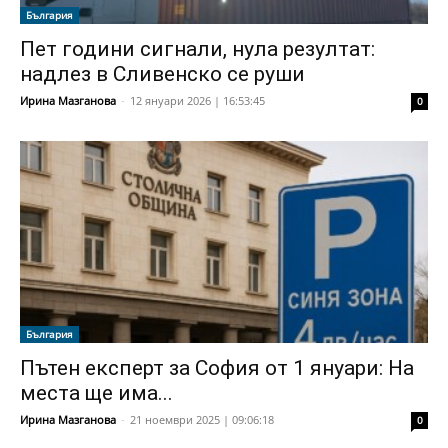
България
Пет години сигнали, нула резултат:
надлез в Сливенско се руши
Ирина Мазганова
-
12 януари 2026 | 16:53:45
0
България
Пътен експерт за София от 1 януари: На
места ще има...
Ирина Мазганова
-
21 ноември 2025 | 09:06:18
0