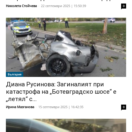
Николета Стойчева
-
22 септември 2025 | 15:50:39
0
България
Диана Русинова: Загиналият при
катастрофа на „Ботевградско шосе“ е
„летял“ с...
Ирина Мазганова
-
15 септември 2025 | 16:42:35
0