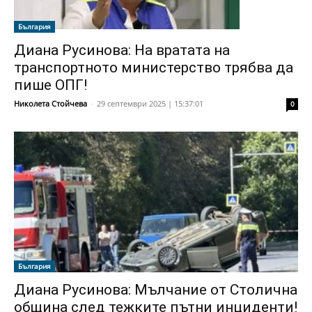
България
Диана Русинова: На вратата на
транспортното министерство трябва да
пише ОПГ!
Николета Стойчева
-
29 септември 2025 | 15:37:01
0
България
Диана Русинова: Мълчание от Столична
община след тежките пътни инциденти!