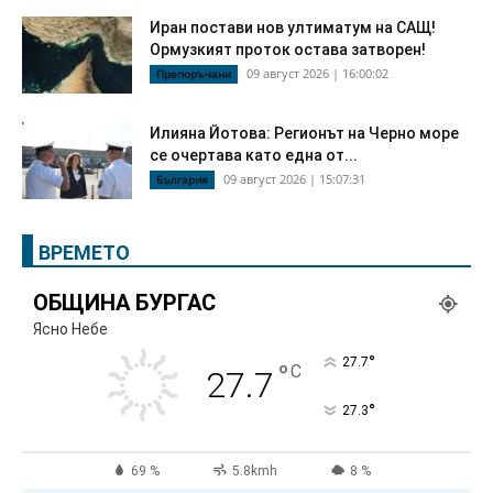
Иран постави нов ултиматум на САЩ!
Ормузкият проток остава затворен!
09 август 2026 | 16:00:02
Препоръчани
Илияна Йотова: Регионът на Черно море
се очертава като една от...
09 август 2026 | 15:07:31
България
ВРЕМЕТО
ОБЩИНА БУРГАС
Ясно Небе
°
27.7
°
C
27.7
°
27.3
69 %
5.8kmh
8 %