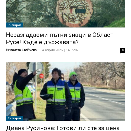
България
Неразгадаеми пътни знаци в Област
Русе! Къде е държавата?
Николета Стойчева
-
04 април 2026 | 14:35:07
0
България
Диана Русинова: Готови ли сте за цена