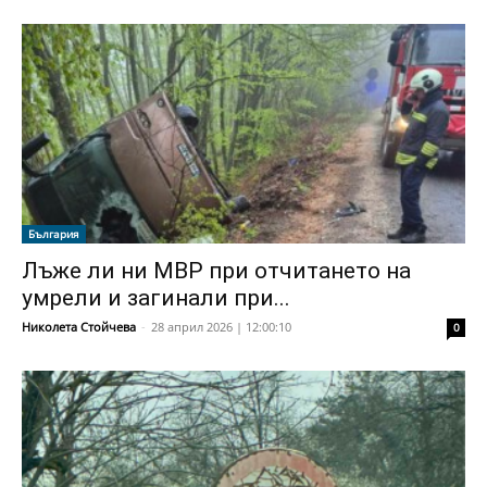
България
Лъже ли ни МВР при отчитането на
умрели и загинали при...
Николета Стойчева
-
28 април 2026 | 12:00:10
0