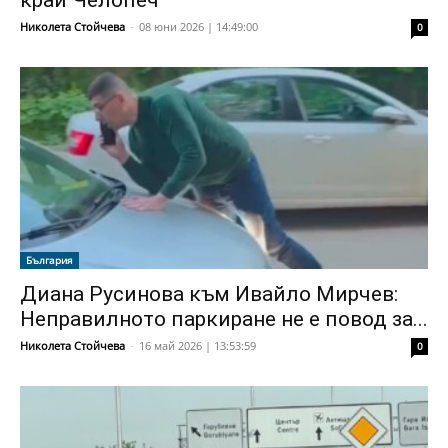
край Челопеч
Николета Стойчева
-
08 юни 2026 | 14:49:00
0
България
Диана Русинова към Ивайло Мирчев:
Неправилното паркиране не е повод за...
Николета Стойчева
-
16 май 2026 | 13:53:59
0