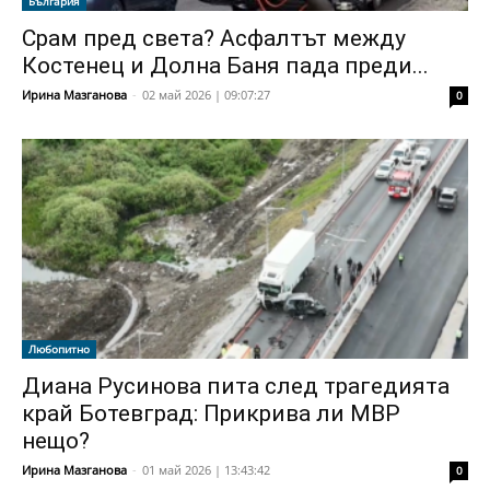
България
Срам пред света? Асфалтът между
Костенец и Долна Баня пада преди...
Ирина Мазганова
-
02 май 2026 | 09:07:27
0
Любопитно
Диана Русинова пита след трагедията
край Ботевград: Прикрива ли МВР
нещо?
Ирина Мазганова
-
01 май 2026 | 13:43:42
0