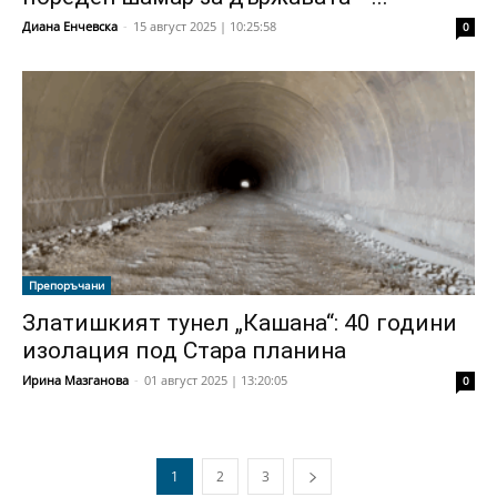
Диана Енчевска
-
15 август 2025 | 10:25:58
0
Препоръчани
Златишкият тунел „Кашана“: 40 години
изолация под Стара планина
Ирина Мазганова
-
01 август 2025 | 13:20:05
0
1
2
3