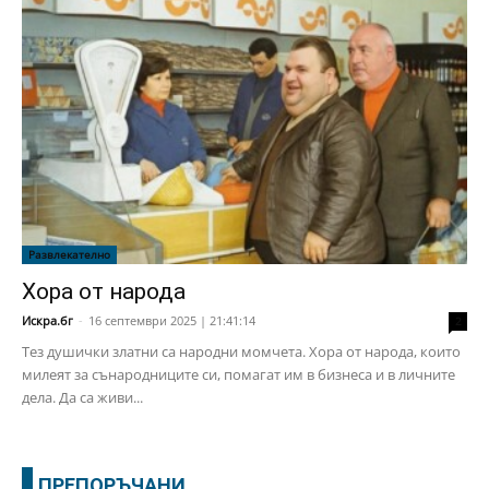
Развлекателно
Хора от народа
Искра.бг
-
16 септември 2025 | 21:41:14
2
Тез душички златни са народни момчета. Хора от народа, които
милеят за сънародниците си, помагат им в бизнеса и в личните
дела. Да са живи...
ПРЕПОРЪЧАНИ