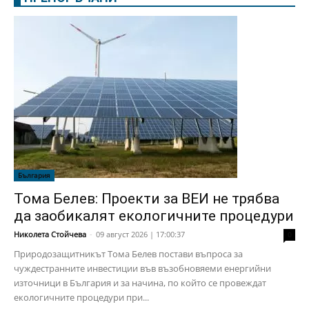
България
Тома Белев: Проекти за ВЕИ не трябва
да заобикалят екологичните процедури
Николета Стойчева
-
09 август 2026 | 17:00:37
0
Природозащитникът Тома Белев постави въпроса за
чуждестранните инвестиции във възобновяеми енергийни
източници в България и за начина, по който се провеждат
екологичните процедури при...