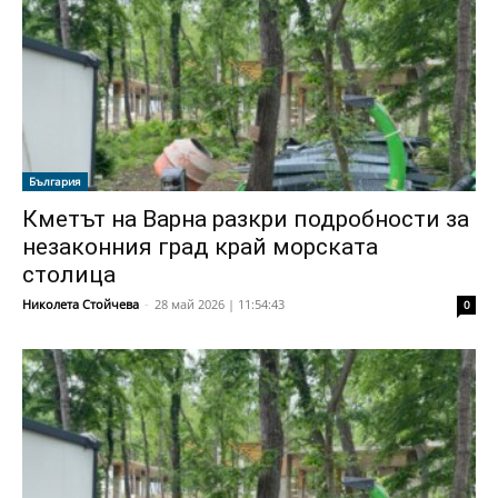
България
Кметът на Варна разкри подробности за
незаконния град край морската
столица
Николета Стойчева
-
28 май 2026 | 11:54:43
0