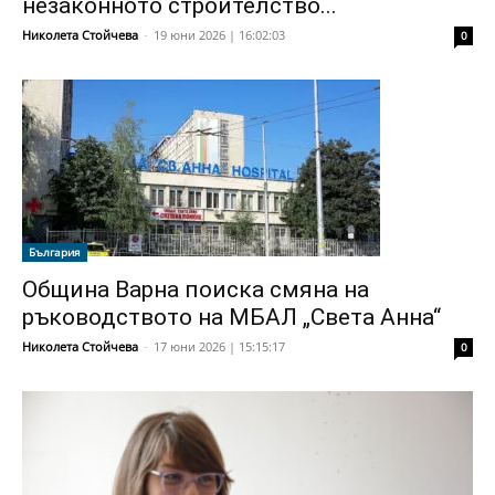
незаконното строителство...
Николета Стойчева
-
19 юни 2026 | 16:02:03
0
България
Община Варна поиска смяна на
ръководството на МБАЛ „Света Анна“
Николета Стойчева
-
17 юни 2026 | 15:15:17
0