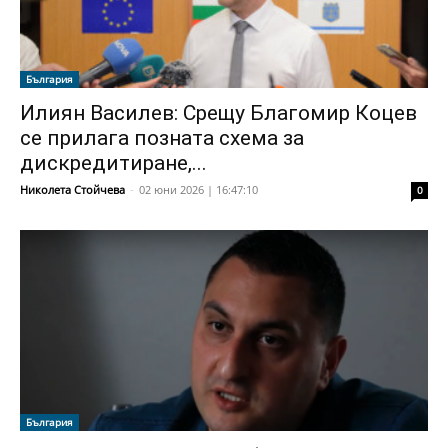
България
Илиян Василев: Срещу Благомир Коцев
се прилага позната схема за
дискредитиране,...
Николета Стойчева
-
02 юни 2026 | 16:47:10
0
България