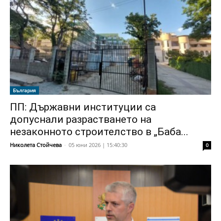
България
ПП: Държавни институции са
допуснали разрастването на
незаконното строителство в „Баба...
Николета Стойчева
-
05 юни 2026 | 15:40:30
0