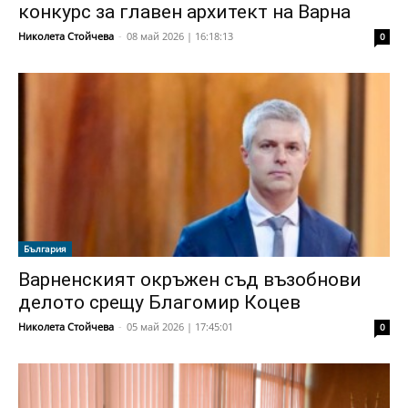
конкурс за главен архитект на Варна
Николета Стойчева
-
08 май 2026 | 16:18:13
0
България
Варненският окръжен съд възобнови
делото срещу Благомир Коцев
Николета Стойчева
-
05 май 2026 | 17:45:01
0