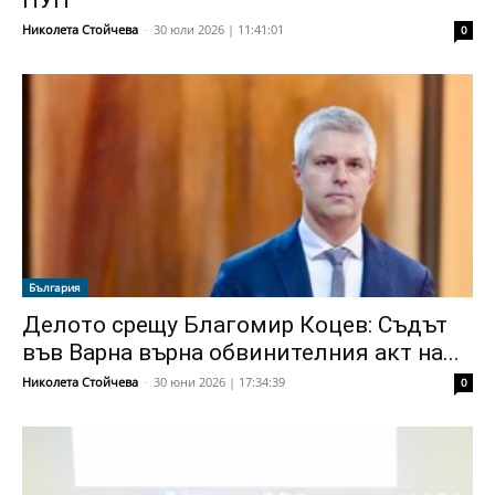
ПУП
Николета Стойчева
-
30 юли 2026 | 11:41:01
0
България
Делото срещу Благомир Коцев: Съдът
във Варна върна обвинителния акт на...
Николета Стойчева
-
30 юни 2026 | 17:34:39
0