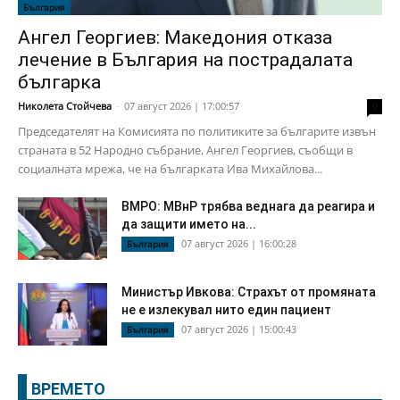
България
Ангел Георгиев: Македония отказа
лечение в България на пострадалата
българка
Николета Стойчева
-
07 август 2026 | 17:00:57
0
Председателят на Комисията по политиките за българите извън
страната в 52 Народно събрание, Ангел Георгиев, съобщи в
социалната мрежа, че на българката Ива Михайлова...
ВМРО: МВнР трябва веднага да реагира и
да защити името на...
07 август 2026 | 16:00:28
България
Министър Ивкова: Страхът от промяната
не е излекувал нито един пациент
07 август 2026 | 15:00:43
България
ВРЕМЕТО