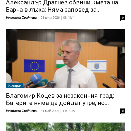
Александър Драгнев обвини кмета на
Варна в лъжа: Няма заповед за...
Николета Стойчева
-
01 юни 2026 | 08:49:14
0
България
Благомир Коцев за незаконния град:
Багерите няма да дойдат утре, но...
Николета Стойчева
-
31 май 2026 | 11:15:55
0