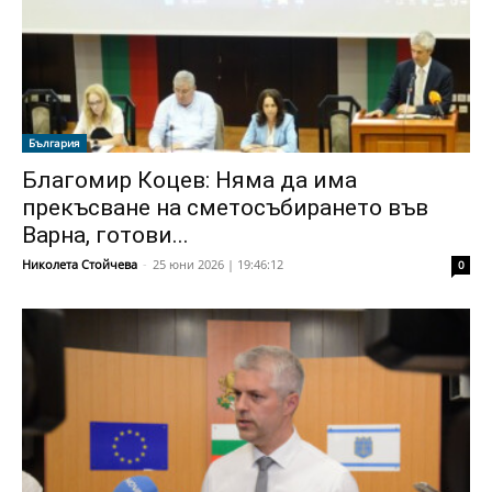
България
Благомир Коцев: Няма да има
прекъсване на сметосъбирането във
Варна, готови...
Николета Стойчева
-
25 юни 2026 | 19:46:12
0