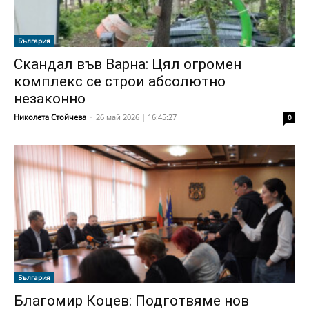
България
Скандал във Варна: Цял огромен
комплекс се строи абсолютно
незаконно
Николета Стойчева
-
26 май 2026 | 16:45:27
0
България
Благомир Коцев: Подготвяме нов