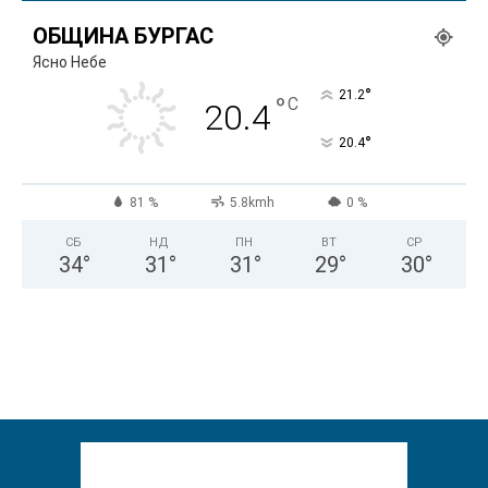
ОБЩИНА БУРГАС
Ясно Небе
°
21.2
°
C
20.4
°
20.4
81 %
5.8kmh
0 %
СБ
НД
ПН
ВТ
СР
34
°
31
°
31
°
29
°
30
°