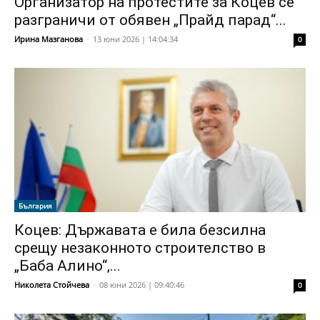
Организатор на протестите за Коцев се
разграничи от обявен „Прайд парад“...
Ирина Мазганова
-
13 юни 2026 | 14:04:34
0
България
Коцев: Държавата е била безсилна
срещу незаконното строителство в
„Баба Алино“,...
Николета Стойчева
-
08 юни 2026 | 09:40:46
0