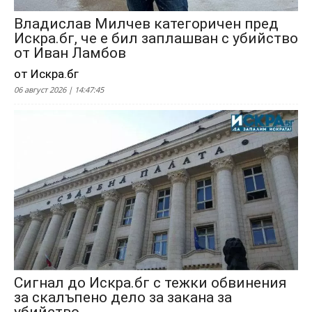
Владислав Милчев категоричен пред
Искра.бг, че е бил заплашван с убийство
от Иван Ламбов
от Искра.бг
06 август 2026 | 14:47:45
Сигнал до Искра.бг с тежки обвинения
за скалъпено дело за закана за