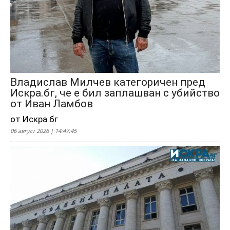
Владислав Милчев категоричен пред
Искра.бг, че е бил заплашван с убийство
от Иван Ламбов
от Искра.бг
06 август 2026 | 14:47:45