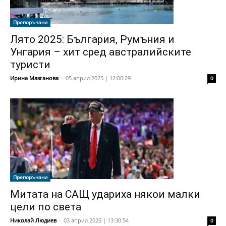
Препоръчани
Лято 2025: България, Румъния и
Унгария – хит сред австралийските
туристи
Ирина Мазганова
-
05 април 2025 | 12:00:29
0
Препоръчани
Митата на САЩ удариха някои малки
цели по света
Николай Людиев
-
03 април 2025 | 13:30:54
0