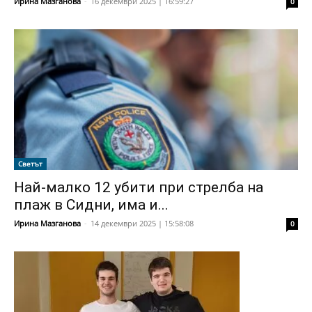
Ирина Мазганова
-
16 декември 2025 | 16:59:27
0
Светът
Най-малко 12 убити при стрелба на
плаж в Сидни, има и...
Ирина Мазганова
-
14 декември 2025 | 15:58:08
0