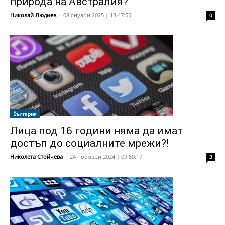
природа на Австралия?
Николай Людиев
-
08 януари 2025 | 13:47:55
0
България
Лица под 16 години няма да имат
достъп до социалните мрежи?!
Николета Стойчева
-
24 ноември 2024 | 09:50:17
3