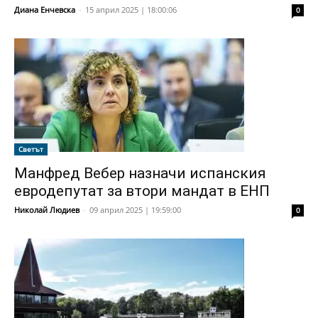
Диана Енчевска
-
15 април 2025 | 18:00:06
0
Светът
Манфред Вебер назначи испанския
евродепутат за втори мандат в ЕНП
Николай Людиев
-
09 април 2025 | 19:59:00
0