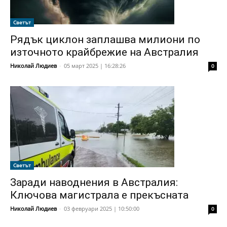
Светът
Рядък циклон заплашва милиони по
източното крайбрежие на Австралия
Николай Людиев
-
05 март 2025 | 16:28:26
0
Светът
Заради наводнения в Австралия:
Ключова магистрала е прекъсната
Николай Людиев
-
03 февруари 2025 | 10:50:00
0