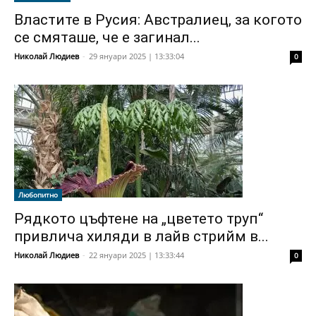
Властите в Русия: Австралиец, за когото
се смяташе, че е загинал...
Николай Людиев
-
29 януари 2025 | 13:33:04
0
Любопитно
Рядкото цъфтене на „цветето труп“
привлича хиляди в лайв стрийм в...
Николай Людиев
-
22 януари 2025 | 13:33:44
0