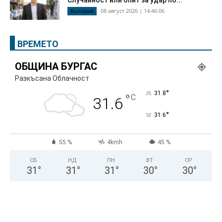
08 август 2026 | 14:46:06
България
ВРЕМЕТО
ОБЩИНА БУРГАС
Разкъсана Облачност
°
31.8
°
C
31.6
°
31.6
55 %
4kmh
45 %
СБ
НД
ПН
ВТ
СР
31
°
31
°
31
°
30
°
30
°