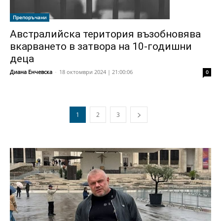
Препоръчани
Австралийска територия възобновява
вкарването в затвора на 10-годишни
деца
Диана Енчевска
-
18 октомври 2024 | 21:00:06
0
1
2
3