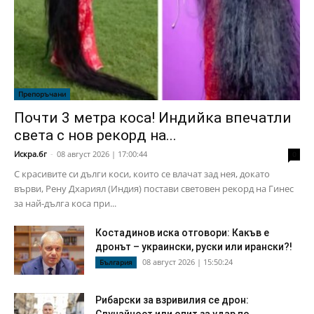
Препоръчани
Почти 3 метра коса! Индийка впечатли
света с нов рекорд на...
Искра.бг
-
08 август 2026 | 17:00:44
0
С красивите си дълги коси, които се влачат зад нея, докато
върви, Рену Дхариял (Индия) постави световен рекорд на Гинес
за най-дълга коса при...
Костадинов иска отговори: Какъв е
дронът – украински, руски или ирански?!
08 август 2026 | 15:50:24
България
Рибарски за взривилия се дрон:
Случайност или опит за удар по...