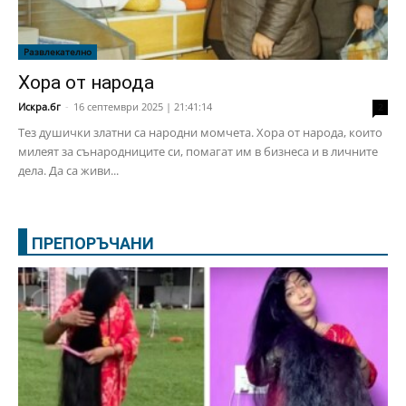
Развлекателно
Хора от народа
Искра.бг
-
16 септември 2025 | 21:41:14
2
Тез душички златни са народни момчета. Хора от народа, които
милеят за сънародниците си, помагат им в бизнеса и в личните
дела. Да са живи...
ПРЕПОРЪЧАНИ