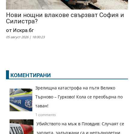
Нови нощни влакове свързват София и
Силистра?
от Искра.бг
05 август 2026 | 18:00:23
КОМЕНТИРАНИ
Зрелищна катастрофа на пътя Велико
Търново – Гурково! Кола се преобърна по
таван!
1 comments
Убийството на мъж в Пловдив: Случаят се
заплита, задържани са и непълнолетни