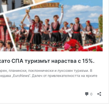
като СПА туризмът нараства с 15%.
рен, планински, поклоннически и луксозен туризъм. В
редава „EuroNews“. Далеч от привлекателността на ярките
ите
вка
коментар
0
кс?
ария