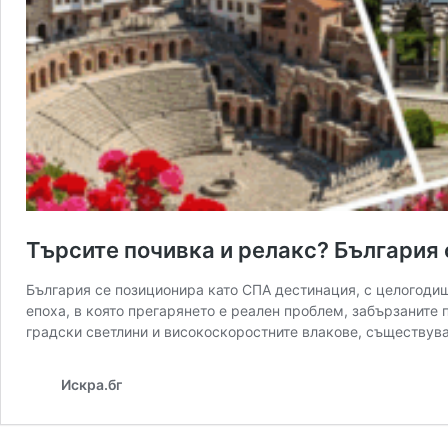
Търсите почивка и релакс? България 
България се позиционира като СПА дестинация, с целогодиш
епоха, в която прегарянето е реален проблем, забързаните 
градски светлини и високоскоростните влакове, съществув
Искра.бг