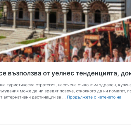
се възползва от уелнес тенденцията, до
на туристическа стратегия, насочена също към здравен, кулина
пътувания може да ни вредят повече, отколкото да ни помагат, п
Търс
ат алтернативни дестинации за …
Продължете с четенето на
почи
и
рела
Бълг
се