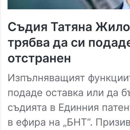
Съдия Татяна Жило
трябва да си подад
отстранен
Изпълняващият функциит
подаде оставка или да б
съдията в Единния патен
в ефира на „БНТ“. Призи